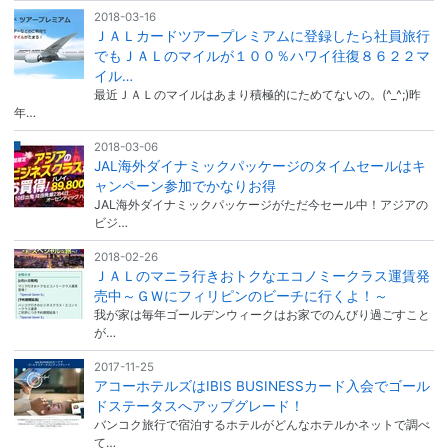
2018-03-16
ＪＡＬカードツアープレミアムに登録したら社員旅行
でもＪＡＬのマイルが１００％ハワイ往復８６２２マ
イル…
最近ＪＡＬのマイルはあまり積極的にためてないの。(^_^;)昨
年…
2018-03-06
JAL海外ダイナミックパッケージのタイムセールはキ
ャンペーン参加でかなりお得
JAL海外ダイナミックパッケージがただ今セール中！アジアの
ビジ…
2018-02-26
ＪＡＬのマニラ行きおトクなエコノミークラス運賃発
売中～ＧＷにフィリピンのビーチに行くよ！～
我が家は毎年ゴールデンウィークはお家でのんびり過ごすこと
が…
2017-11-25
アコーホテルズはIBIS BUSINESSカード入会でゴール
ドステータスへアップグレード！
バンコク旅行で宿泊するホテルがどんなホテルかネットで調べ
て…